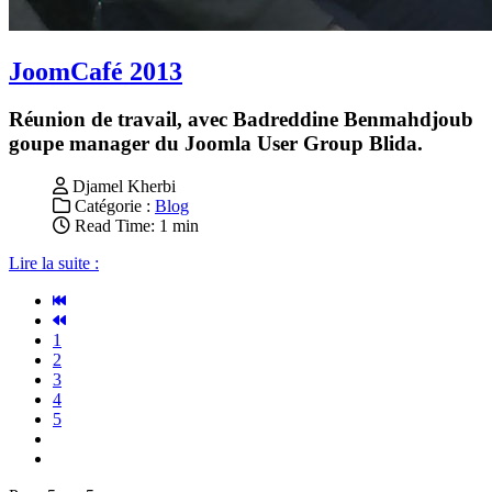
JoomCafé 2013
Réunion de travail, avec Badreddine Benmahdjoub
goupe manager du Joomla User Group Blida.
Djamel Kherbi
Catégorie :
Blog
Read Time: 1 min
Lire la suite :
1
2
3
4
5