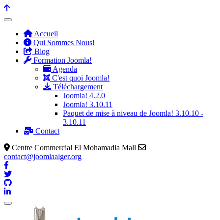
précédente
précédent
suivante
suivant
Accueil
Qui Sommes Nous!
Blog
Formation Joomla!
Agenda
C'est quoi Joomla!
Téléchargement
Joomla! 4.2.0
Joomla! 3.10.11
Paquet de mise à niveau de Joomla! 3.10.10 -
3.10.11
Contact
Centre Commercial El Mohamadia Mall
contact@joomlaalger.org