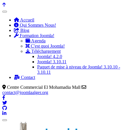
précédente
précédent
suivante
suivant
Accueil
Qui Sommes Nous!
Blog
Formation Joomla!
Agenda
C'est quoi Joomla!
Téléchargement
Joomla! 4.2.0
Joomla! 3.10.11
Paquet de mise à niveau de Joomla! 3.10.10 -
3.10.11
Contact
Centre Commercial El Mohamadia Mall
contact@joomlaalger.org