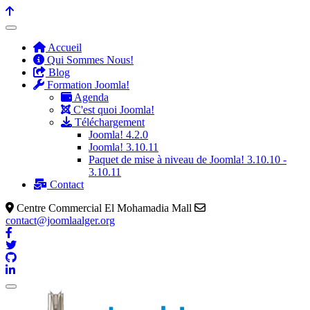
précédente
précédent
suivante
suivant
Accueil
Qui Sommes Nous!
Blog
Formation Joomla!
Agenda
C'est quoi Joomla!
Téléchargement
Joomla! 4.2.0
Joomla! 3.10.11
Paquet de mise à niveau de Joomla! 3.10.10 -
3.10.11
Contact
Centre Commercial El Mohamadia Mall
contact@joomlaalger.org