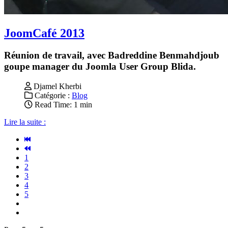
JoomCafé 2013
Réunion de travail, avec Badreddine Benmahdjoub
goupe manager du Joomla User Group Blida.
Djamel Kherbi
Catégorie :
Blog
Read Time: 1 min
Lire la suite :
1
2
3
4
5