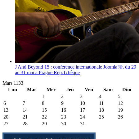
J And Beyond 15 : conférence internationale Joomla!®, du 29
au 31 mai a Prague Rep.Tchèque
Mars 1133
Lun
Mar
Mer
Jeu
Ven
Sam
Dim
1
2
3
4
5
6
7
8
9
10
11
12
13
14
15
16
17
18
19
20
21
22
23
24
25
26
27
28
29
30
31