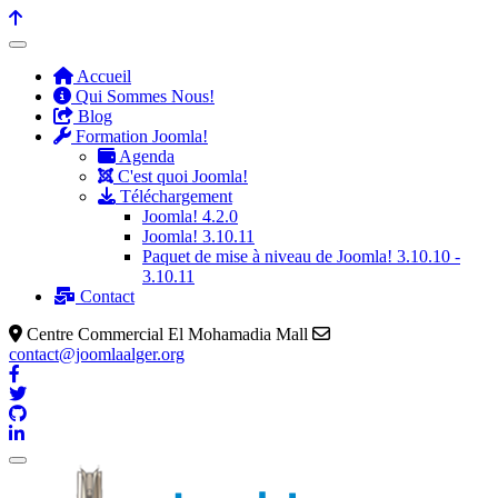
précédente
précédent
suivante
suivant
Accueil
Qui Sommes Nous!
Blog
Formation Joomla!
Agenda
C'est quoi Joomla!
Téléchargement
Joomla! 4.2.0
Joomla! 3.10.11
Paquet de mise à niveau de Joomla! 3.10.10 -
3.10.11
Contact
Centre Commercial El Mohamadia Mall
contact@joomlaalger.org