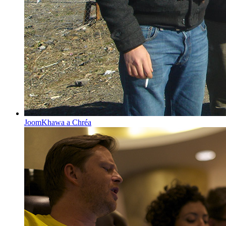
JoomKhawa a Chréa