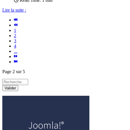
Read Time: 1 min
Lire la suite :
1
2
3
4
...
Page 2 sur 5
Valider