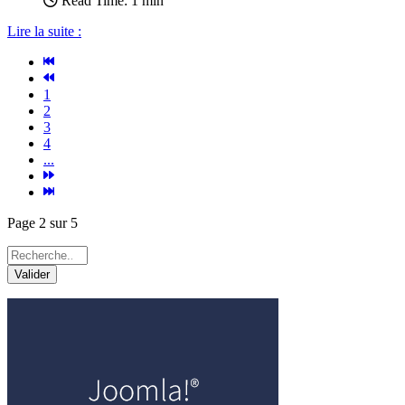
Read Time: 1 min
Lire la suite :
1
2
3
4
...
Page 2 sur 5
Valider