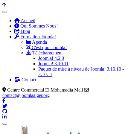
précédente
précédent
suivante
suivant
Accueil
Qui Sommes Nous!
Blog
Formation Joomla!
Agenda
C'est quoi Joomla!
Téléchargement
Joomla! 4.2.0
Joomla! 3.10.11
Paquet de mise à niveau de Joomla! 3.10.10 -
3.10.11
Contact
Centre Commercial El Mohamadia Mall
contact@joomlaalger.org