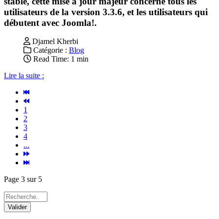
stable, cette mise à jour majeur concerne tous les
utilisateurs de la version 3.3.6, et les utilisateurs qui
débutent avec Joomla!.
Djamel Kherbi
Catégorie :
Blog
Read Time: 1 min
Lire la suite :
1
2
3
4
...
Page 3 sur 5
Valider