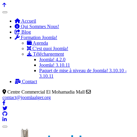
précédente
précédent
suivante
suivant
Accueil
Qui Sommes Nous!
Blog
Formation Joomla!
Agenda
C'est quoi Joomla!
Téléchargement
Joomla! 4.2.0
Joomla! 3.10.11
Paquet de mise à niveau de Joomla! 3.10.10 -
3.10.11
Contact
Centre Commercial El Mohamadia Mall
contact@joomlaalger.org