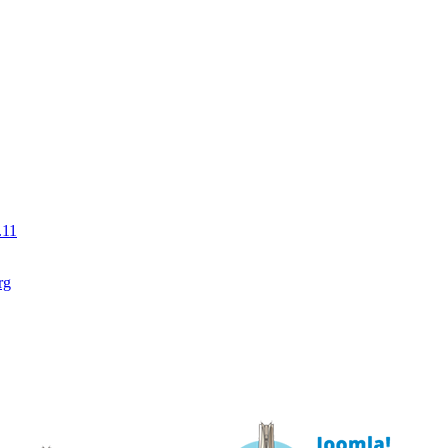
.11
rg