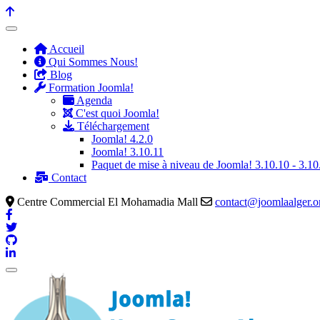
précédente
précédent
suivante
suivant
Accueil
Qui Sommes Nous!
Blog
Formation Joomla!
Agenda
C'est quoi Joomla!
Téléchargement
Joomla! 4.2.0
Joomla! 3.10.11
Paquet de mise à niveau de Joomla! 3.10.10 - 3.10
Contact
Centre Commercial El Mohamadia Mall
contact@joomlaalger.o