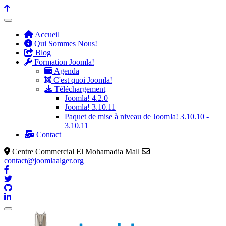
précédente
précédent
suivante
suivant
Accueil
Qui Sommes Nous!
Blog
Formation Joomla!
Agenda
C'est quoi Joomla!
Téléchargement
Joomla! 4.2.0
Joomla! 3.10.11
Paquet de mise à niveau de Joomla! 3.10.10 -
3.10.11
Contact
Centre Commercial El Mohamadia Mall
contact@joomlaalger.org