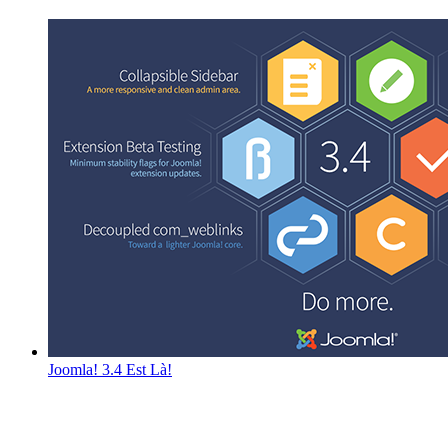
Joomla! 3.4 Est Là!