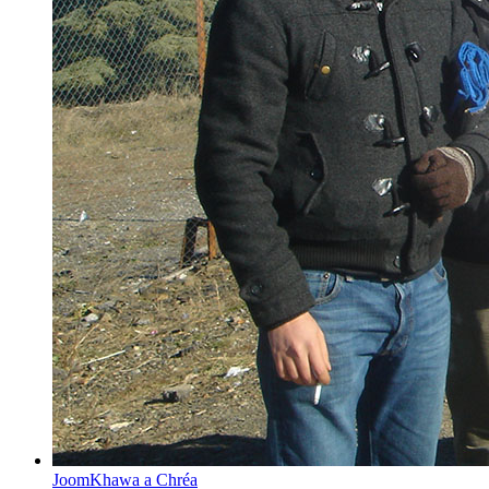
JoomKhawa a Chréa