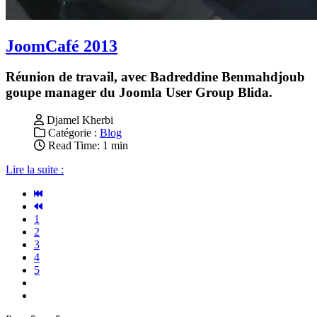
JoomCafé 2013
Réunion de travail, avec Badreddine Benmahdjoub
goupe manager du Joomla User Group Blida.
Djamel Kherbi
Catégorie :
Blog
Read Time: 1 min
Lire la suite :
1
2
3
4
5