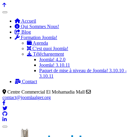
précédente
précédent
suivante
suivant
Accueil
Qui Sommes Nous!
Blog
Formation Joomla!
Agenda
C'est quoi Joomla!
Téléchargement
Joomla! 4.2.0
Joomla! 3.10.11
Paquet de mise à niveau de Joomla! 3.10.10 -
3.10.11
Contact
Centre Commercial El Mohamadia Mall
contact@joomlaalger.org