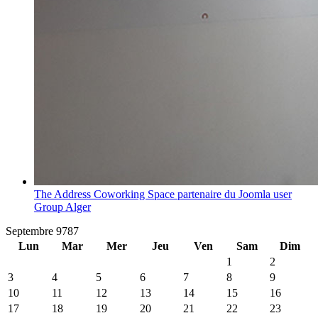
The Address Coworking Space partenaire du Joomla user
Group Alger
Septembre 9787
Lun
Mar
Mer
Jeu
Ven
Sam
Dim
1
2
3
4
5
6
7
8
9
10
11
12
13
14
15
16
17
18
19
20
21
22
23