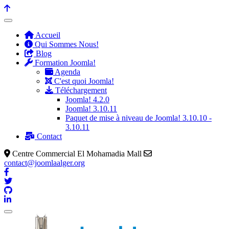
précédente
précédent
suivante
suivant
Accueil
Qui Sommes Nous!
Blog
Formation Joomla!
Agenda
C'est quoi Joomla!
Téléchargement
Joomla! 4.2.0
Joomla! 3.10.11
Paquet de mise à niveau de Joomla! 3.10.10 -
3.10.11
Contact
Centre Commercial El Mohamadia Mall
contact@joomlaalger.org