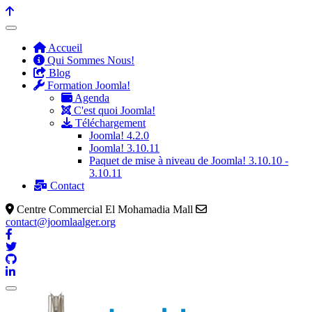
Accueil
Qui Sommes Nous!
Blog
Formation Joomla!
Agenda
C'est quoi Joomla!
Téléchargement
Joomla! 4.2.0
Joomla! 3.10.11
Paquet de mise à niveau de Joomla! 3.10.10 -
3.10.11
Contact
Centre Commercial El Mohamadia Mall
contact@joomlaalger.org