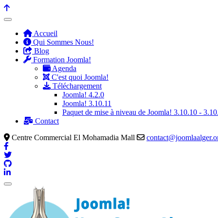
Accueil
Qui Sommes Nous!
Blog
Formation Joomla!
Agenda
C'est quoi Joomla!
Téléchargement
Joomla! 4.2.0
Joomla! 3.10.11
Paquet de mise à niveau de Joomla! 3.10.10 - 3.10
Contact
Centre Commercial El Mohamadia Mall
contact@joomlaalger.o