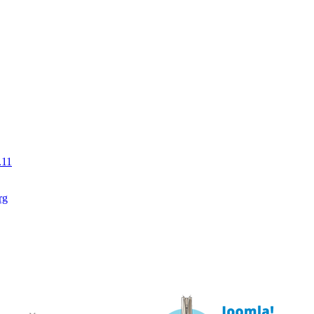
.11
rg