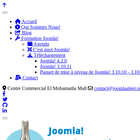
précédente
précédent
suivante
suivant
Accueil
Qui Sommes Nous!
Blog
Formation Joomla!
Agenda
C'est quoi Joomla!
Téléchargement
Joomla! 4.2.0
Joomla! 3.10.11
Paquet de mise à niveau de Joomla! 3.10.10 - 3.10
Contact
Centre Commercial El Mohamadia Mall
contact@joomlaalger.o