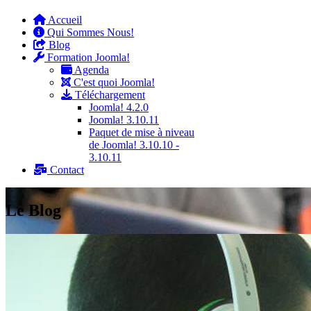
Accueil
Qui Sommes Nous!
Blog
Formation Joomla!
Agenda
C'est quoi Joomla!
Téléchargement
Joomla! 4.2.0
Joomla! 3.10.11
Paquet de mise à niveau
de Joomla! 3.10.10 -
3.10.11
Contact
Le Blog