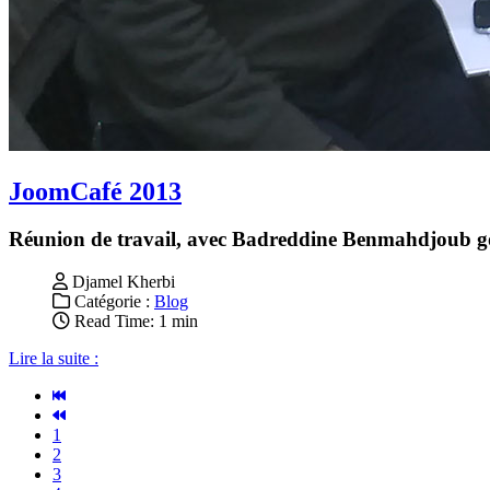
JoomCafé 2013
Réunion de travail, avec Badreddine Benmahdjoub 
Djamel Kherbi
Catégorie :
Blog
Read Time: 1 min
Lire la suite :
1
2
3