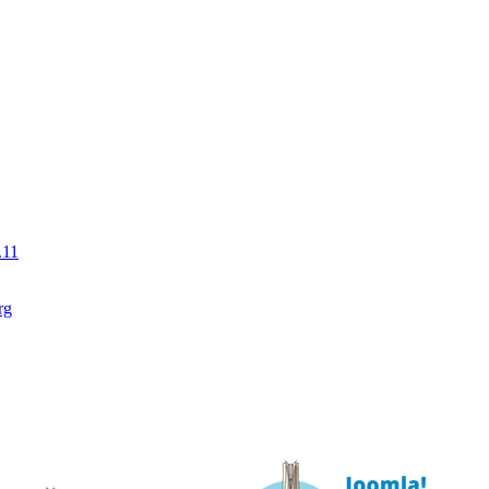
.11
rg