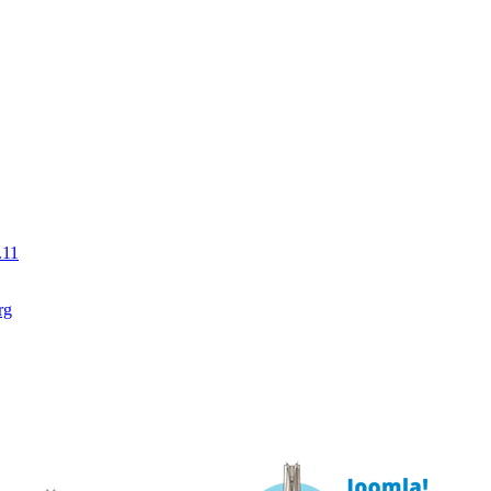
.11
rg