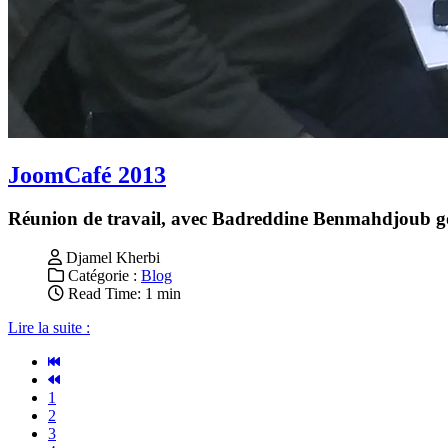
JoomCafé 2013
Réunion de travail, avec Badreddine Benmahdjoub 
Djamel Kherbi
Catégorie :
Blog
Read Time: 1 min
Lire la suite :
1
2
3