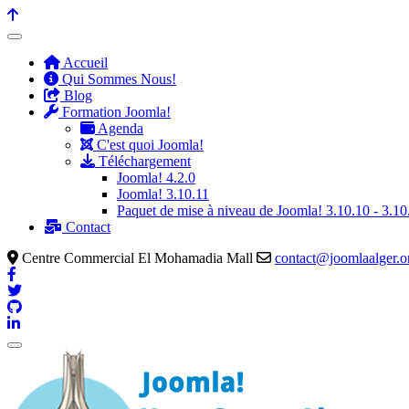
précédente
précédent
suivante
suivant
Accueil
Qui Sommes Nous!
Blog
Formation Joomla!
Agenda
C'est quoi Joomla!
Téléchargement
Joomla! 4.2.0
Joomla! 3.10.11
Paquet de mise à niveau de Joomla! 3.10.10 - 3.10
Contact
Centre Commercial El Mohamadia Mall
contact@joomlaalger.o