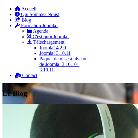
Accueil
Qui Sommes Nous!
Blog
Formation Joomla!
Agenda
C'est quoi Joomla!
Téléchargement
Joomla! 4.2.0
Joomla! 3.10.11
Paquet de mise à niveau
de Joomla! 3.10.10 -
3.10.11
Contact
Le Blog