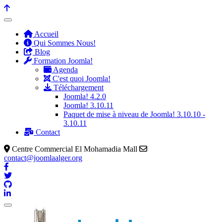
Accueil
Qui Sommes Nous!
Blog
Formation Joomla!
Agenda
C'est quoi Joomla!
Téléchargement
Joomla! 4.2.0
Joomla! 3.10.11
Paquet de mise à niveau de Joomla! 3.10.10 -
3.10.11
Contact
Centre Commercial El Mohamadia Mall
contact@joomlaalger.org