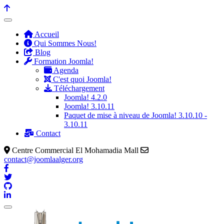
Accueil
Qui Sommes Nous!
Blog
Formation Joomla!
Agenda
C'est quoi Joomla!
Téléchargement
Joomla! 4.2.0
Joomla! 3.10.11
Paquet de mise à niveau de Joomla! 3.10.10 -
3.10.11
Contact
Centre Commercial El Mohamadia Mall
contact@joomlaalger.org