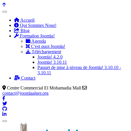
Accueil
Qui Sommes Nous!
Blog
Formation Joomla!
Agenda
C'est quoi Joomla!
Téléchargement
Joomla! 4.2.0
Joomla! 3.10.11
Paquet de mise à niveau de Joomla! 3.10.10 -
3.10.11
Contact
Centre Commercial El Mohamadia Mall
contact@joomlaalger.org