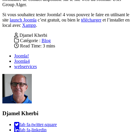
Group Alger.
Si vous souhaitez tester Joomla! 4 vous pouvez le faire en utilisant le
site
launch Joomla
c’est gratuit, ou bien le
télécharger
et l’installer en
local avec
Xampp
.
Djamel Kherbi
Catégorie :
Blog
Read Time: 3 mins
Joomla!
Joomla4
webservices
Djamel Kherbi
fab fa-twitter-square
fab fa-linkedin